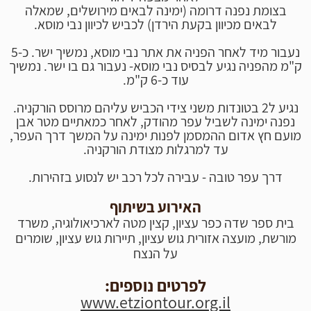
בצומת נפנה דרומה (ימינה לבאים מירושלים, שמאלה
לבאים מכיוון בקעת הירדן) לכביש לכיוון נבי מוסא.
נעבור מיד לאחר הפניה את אתר נבי מוסא, נמשיך ישר. כ-5
ק"מ מהפניה נגיע לבסיס נבי מוסא- נעבור גם בו ישר. נמשיך
עוד כ-6 ק"מ.
נגיע ל2 בטונדות משני צידי הכביש עליהם מרוסס הורקניה.
נפנה ימינה לשביל עפר מהודק, לאחר כמאתיים מטר אבן
מועם חץ אדום ההמסמן לפנות ימינה על המשך דרך העפר,
עד למרגלות מצודת הורקניה.
דרך עפר טובה - עבירה לכל רכב יש לנסוע בזהירות.
האירוע בשיתוף
בית ספר שדה כפר עציון, קצין מטה לארכיאולוגיה, משרד
מורשת, מועצה אזורית גוש עציון, תיירות גוש עציון, שומרים
על הנצח
לפרטים נוספים:
www.etziontour.org.
il